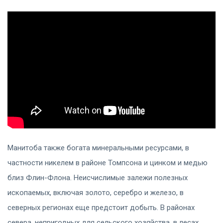
Манитоба также богата минеральными ресурсами, в
частности никелем в районе Томпсона и цинком и медью
близ Флин-Флона. Неисчислимые залежи полезных
ископаемых, включая золото, серебро и железо, в
северных регионах еще предстоит добыть. В районах
севера, непригодных для сельского хозяйства, в лесах,