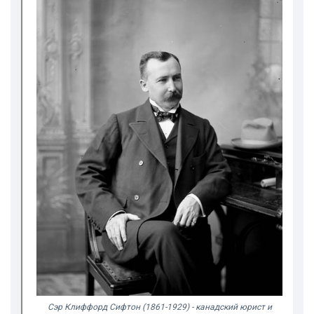
Cэр Клиффорд Сифтон (1861-1929) - канадский юрист и