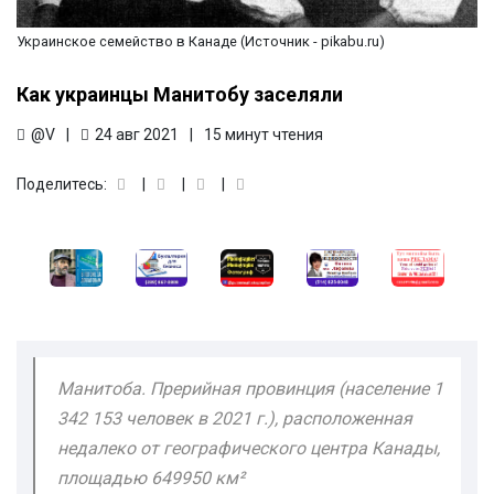
Украинское семейство в Канаде (Источник - pikabu.ru)
Как украинцы Манитобу заселяли
@V
24 авг 2021
15 минут чтения
Поделитесь:
Манитоба. Прерийная провинция (население 1
342 153 человек в 2021 г.), расположенная
недалеко от географического центра Канады,
площадью 649950 км²