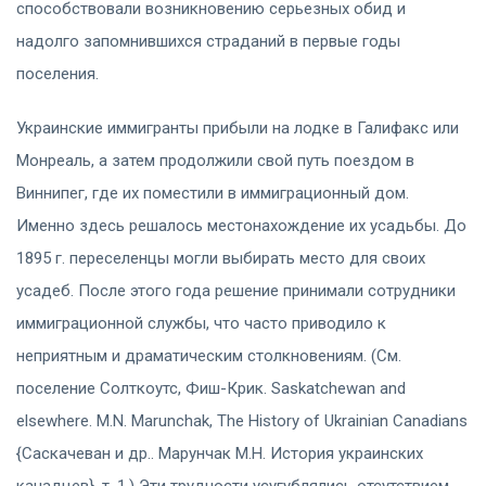
способствовали возникновению серьезных обид и
надолго запомнившихся страданий в первые годы
поселения.
Украинские иммигранты прибыли на лодке в Галифакс или
Монреаль, а затем продолжили свой путь поездом в
Виннипег, где их поместили в иммиграционный дом.
Именно здесь решалось местонахождение их усадьбы. До
1895 г. переселенцы могли выбирать место для своих
усадеб. После этого года решение принимали сотрудники
иммиграционной службы, что часто приводило к
неприятным и драматическим столкновениям. (См.
поселение Солткоутс, Фиш-Крик. Saskatchewan and
elsewhere. M.N. Marunchak, The History of Ukrainian Canadians
{Саскачеван и др.. Марунчак М.Н. История украинских
канадцев}, т. 1.) Эти трудности усугублялись отсутствием