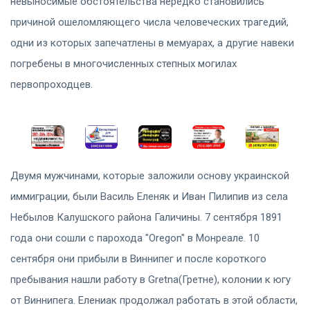
невыносимые обстоятельства нередко становились
причиной ошеломляющего числа человеческих трагедий,
одни из которых запечатлены в мемуарах, а другие навеки
погребены в многочисленных степных могилах
первопроходцев.
Двумя мужчинами, которые заложили основу украинской
иммиграции, были Василь Еленяк и Иван Пилипив из села
Небылов Калушского района Галичины. 7 сентября 1891
года они сошли с парохода "Oregon" в Монреале. 10
сентября они прибыли в Виннипег и после короткого
пребывания нашли работу в Gretna(Гретне), колонии к югу
от Виннипега. Елениак продолжал работать в этой области,