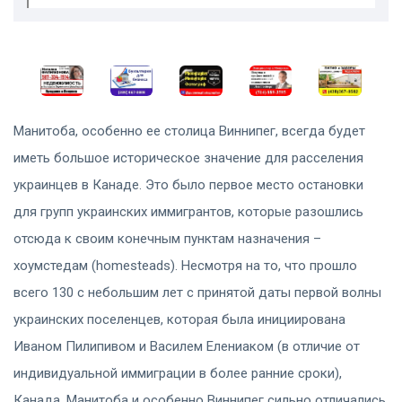
Манитоба, особенно ее столица Виннипег, всегда будет
иметь большое историческое значение для расселения
украинцев в Канаде. Это было первое место остановки
для групп украинских иммигрантов, которые разошлись
отсюда к своим конечным пунктам назначения –
хоумстедам (homesteads). Несмотря на то, что прошло
всего 130 c небольшим лет c принятой даты первой волны
украинских поселенцев, которая была инициирована
Иваном Пилипивом и Василем Елениаком (в отличие от
индивидуальной иммиграции в более ранние сроки),
Канада, Манитоба и особенно Виннипег сильно отличались