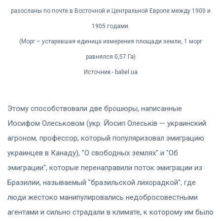
разосланы по почте в Восточной и Центральной Европе между 1900 и
1905 годами.
(Морг – устаревшая единица измерения площади земли, 1 морг
равнялся 0,57 Га)
Источник - babel.ua
Этому способствовали две брошюры, написанные
Иосифом Олеськовом (укр. Йосип Олеськів — украинский
агроном, профессор, который популяризовал эмиграцию
украинцев в Канаду), "О свободных землях" и "Об
эмиграции", которые перенаправили поток эмиграции из
Бразилии, называемый "бразильской лихорадкой", где
люди жестоко манипулировались недобросовестными
агентами и сильно страдали в климате, к которому им было